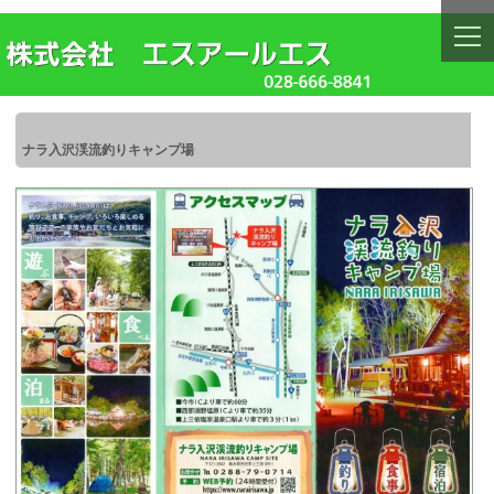
togg
navi
ナラ入沢渓流釣りキャンプ場