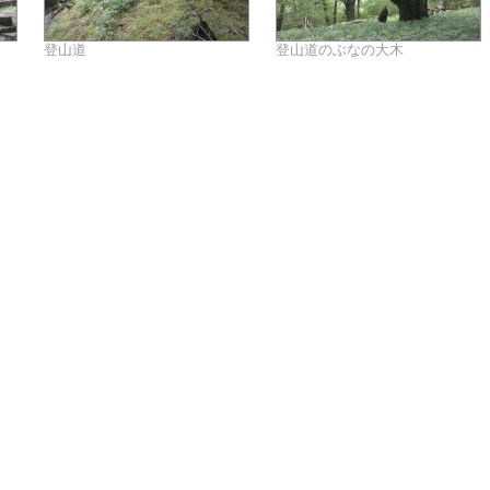
登山道
登山道のぶなの大木