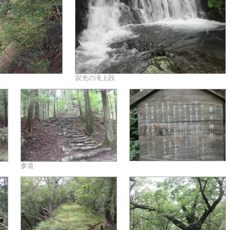
寂光の滝上段
参道