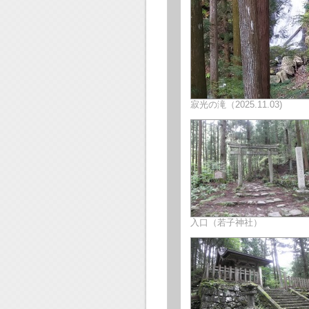
寂光の滝（2025.11.03)
入口（若子神社）