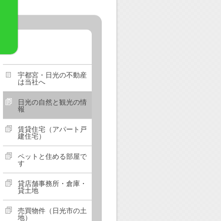
宇都宮・日光の不動産
は当社へ
日光の自然と観光の情
報
賃貸住宅（アパート戸
建住宅）
ペットと住める部屋で
す
貸店舗事務所・倉庫・
貸土地
売買物件（日光市の土
地）