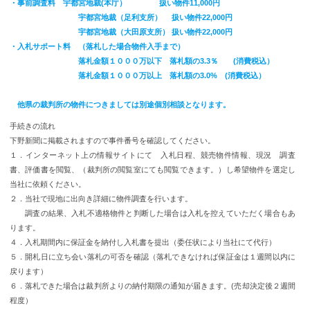
・事前調査料 宇都宮地裁(本庁） 扱い物件11,000円
宇都宮地裁（足利支所） 扱い物件22,000円
宇都宮地裁（大田原支所） 扱い物件22,000円
・入札サポート料 （落札した場合物件入手まで）
落札金額１０００万以下 落札額の3.3％ (消費税込）
落札金額１０００万以上 落札額の3.0% (消費税込）
他県の裁判所の物件につきましては別途個別相談となります。
手続きの流れ
下野新聞に掲載されますので事件番号を確認してください。
１．インターネット上の情報サイトにて 入札日程、競売物件情報、現況 調査
書、評価書を閲覧、（裁判所の閲覧室にても閲覧できます。）し希望物件を選定し
当社に依頼ください。
２．当社で現地に出向き詳細に物件調査を行います。
調査の結果、入札不適格物件と判断した場合は入札を控えていただく場合もあ
ります。
４．入札期間内に保証金を納付し入札書を提出（委任状により当社にて代行）
５．開札日に立ち会い落札の可否を確認（落札できなければ保証金は１週間以内に
戻ります）
６．落札できた場合は裁判所よりの納付期限の通知が届きます。(売却決定後２週間
程度）