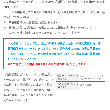
７．代金納付（事前申込により銀行ローン利用可）（落札日より４０日から５０日
以内ぐらい）
（代金納付時までに裁判所に申出をすれば売買と同じ方法（ローンにより一括
決済）にて購入可能）
８．所有権移転(入札者名義に登記されます）
９．物件に入居（入居者がいる場合当社にて退去交渉一切を行います。）
また、当社で清掃およびリフォームもいたします。(別料金）
入札価格につきましては、当社の代表者が参加した数々の落札実績から、落
札可能価格をサポートいたします。ただし競争入札のため、確実に落札でき
るものではありません。近年は業者が商品としての入札者が増加し落札価格
も上昇しているようです。
落札できなかった場合は調査費用のみで他の費用はかかりません
。
☆物件調査及び入札サポートの申込みは
電話０２８−６６６
mail srs8-
5@kke.biglobe.ne.jp
−８８４１
メールまたはお電話下さい。調査のみで
FAX０２８−６６６
も結構です。現地調査の結果入札を取り
担当 齋藤
−８８４7
やめることもできます。事件番号（例、
令和００年（ケ）００００番）を必ず控
えてから連絡ください。