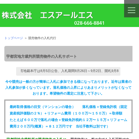
togg
navi
トップページ
＞
競売物件の入札代行
宇都宮地方裁判所競売物件の入札サポート
現在宇都宮地裁本庁は8月5日公告、入札期間8月26日～9月2日、開札9月8日を公告中です
今や競売は一般の方が簡単に入札に参加できる様になっております。近年は業者の
入札参加が多くなっています。落札価格の上昇によりあまりメリットがなくなって
おります。希望物件の選定に注意して下さい。
最終取得価格の目安（マンションの場合） 落札価格＋登録免許税（固定
資産税評価額の２％）＋リフォーム費用（１００万〜１５０万）＝取得額
たとえば６００万で落札の場合＋登録免許税約１２万〜１５万＋リフォーム
費用２００万円(概算）＝８１２万円です 当社手数料は別です）