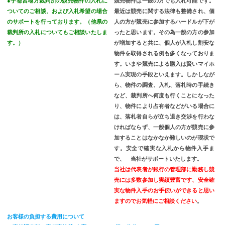
●宇都宮地方裁判所の競売物件の入札に
競売物件は一般の方でも入札可能です。
ついてのご相談、および入札希望の場合
最近は競売に関する法律も整備され、個
のサポートを行っております。（他県の
人の方が競売に参加するハードルが下が
裁判所の入札についてもご相談いたしま
ったと思います。その為一般の方の参加
す。）
が増加すると共に、個人が入札し割安な
物件を取得される例も多くなっておりま
す。いまや競売による購入は賢いマイホ
ーム実現の手段といえます。しかしなが
ら、物件の調査、入札、落札時の手続き
など、裁判所へ何度も行くことになった
り、物件により占有者などがいる場合に
は、落札者自らが立ち退き交渉を行わな
ければならず、一般個人の方が競売に参
加することはなかなか難しいのが現状で
す。安全で確実な入札から物件入手ま
で、 当社がサポートいたします。
当社は代表者が銀行の管理部に勤務し競
売には多数
参加し実績豊富です、安全確
実な物件入手のお手伝いができると思い
ますのでお気軽にご相談ください
。
お客様の負担する費用について