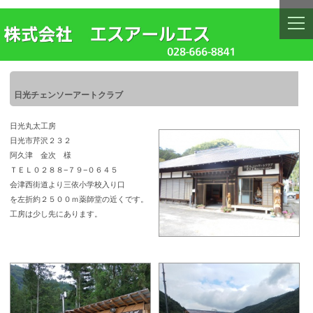
togg
navi
日光チェンソーアートクラブ
日光丸太工房
日光市芹沢２３２
阿久津 金次 様
ＴＥＬ０２８８−７９−０６４５
会津西街道より三依小学校入り口
を左折約２５００ｍ薬師堂の近くです。
工房は少し先にあります。