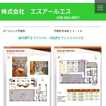
togg
navi
67 マロニエ宇都宮
宇都宮市本町１３－１８
栃木県庁まで３００ｍ・市役所まで１２００ｍです。