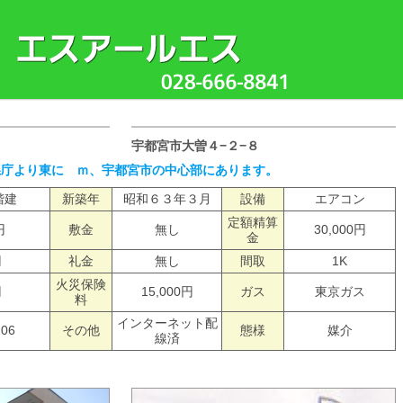
宇都宮市大曽４−２−８
県庁より東に ｍ、宇都宮市の中心部にあります。
階建
新築年
昭和６３年３月
設備
エアコン
定額精算
円
敷金
無し
30,000円
金
円
礼金
無し
間取
1K
火災保険
円
15,000円
ガス
東京ガス
料
インターネット配
206
その他
態様
媒介
線済