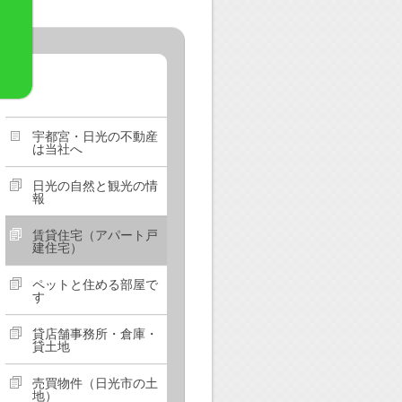
宇都宮・日光の不動産
は当社へ
日光の自然と観光の情
報
賃貸住宅（アパート戸
建住宅）
ペットと住める部屋で
す
貸店舗事務所・倉庫・
貸土地
売買物件（日光市の土
地）