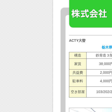
ACTY大曽
栃木
構造
鉄骨造３
家賃
38,000
共益費
2,000
駐車料
4,000
空き部屋
103/202/