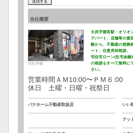
送信する
当社概要
東
武宇都宮駅・オリオ
アパート、店舗等の賃
験から、不動産の税務
ート、任意売却相談、
宅住宅ローン(住宅金融
の相談もすべて無料に
当社外観
さい。
営業時間ＡＭ10:00〜ＰＭ６:00
休日 土曜・日曜・祝祭日
パナホーム不動産取扱店
いい
アッ