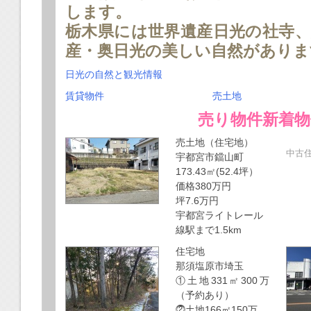
します。
栃木県には世界遺産日光の社寺、
産・奥日光の美しい自然がありま
日光の自然と観光情報
賃貸物件
売土地
売り物件新着物
売土地（住宅地）
中古
宇都宮市鐺山町
173.43㎡(52.4坪）
価格380万円
坪7.6万円
宇都宮ライトレール
線駅まで1.5km
住宅地
那須塩原市埼玉
①土地331㎡300万
（予約あり）
⓶土地166㎡150万