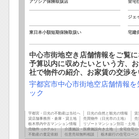
アソシア保険取扱店
全宅
ジェ
東日本小額短期保険取扱い
宅建
中心市街地空き店舗情報をご覧に
予算以内に収めたいという方、お
社で物件の紹介、お家賃の交渉を
宇都宮市中心市街地空店舗情報を
ック
宇都宮・日光の不動産は当社へ
日光の自然と観光の情報
賃
貸店舗事務所・倉庫・貸土地
売買物件（日光市の土地）
売
栃木県内中古マンション情報
リゾートマンション別荘・土地
売物件（ホテル）
介護施設・医療施設向き土地
全宅住宅ロ
不動産の査定依頼
任意売却無料相談
栃木銀行の住宅ローン