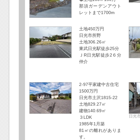
那須ガーデンアウト
レットまで1700m
土地450万円
日光市所野
土地306.26㎡
東武日光駅徒歩25分
ＪR日光駅徒歩2６分
仲介
2-97平家建中古住宅
1500万円
日光市土沢1815‐22
土地829.27㎡
建物140.69㎡
日光
３LDK
1985年1月築
81㎡の離れがありま
す。